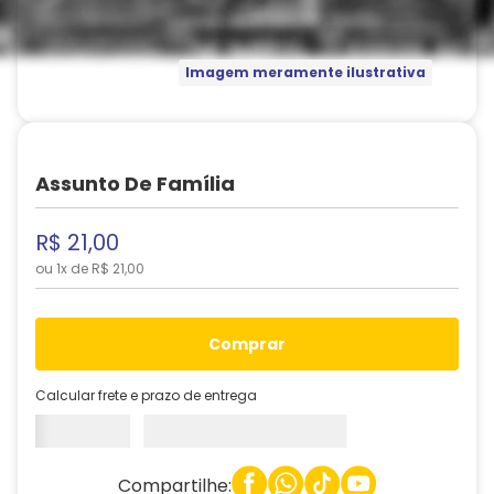
Imagem meramente ilustrativa
Assunto De Família
R$
21
,
00
ou
1
x de
R$
21
,
00
comprar
Calcular frete e prazo de entrega
Compartilhe: