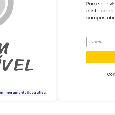
Para ser avi
deste produ
campos aba
Com
m meramente ilustrativa