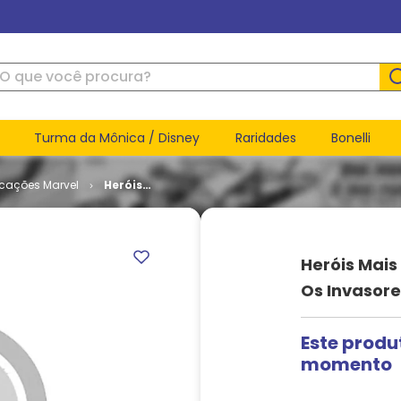
ue você procura?
Turma da Mônica / Disney
Raridades
Bonelli
icações Marvel
Heróis
Mais
Poderosos
da Marvel
# 067 - Os
Heróis Mais
Invasores
Os Invasore
Este produ
momento