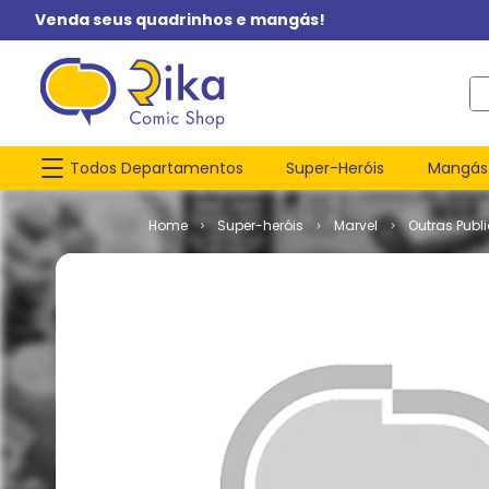
Venda seus quadrinhos e mangás!
O q
Todos Departamentos
Super-Heróis
Mangás
Super-heróis
Marvel
Outras Publ