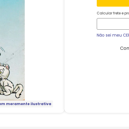
Calcular frete e p
Não sei meu CE
Com
m meramente ilustrativa