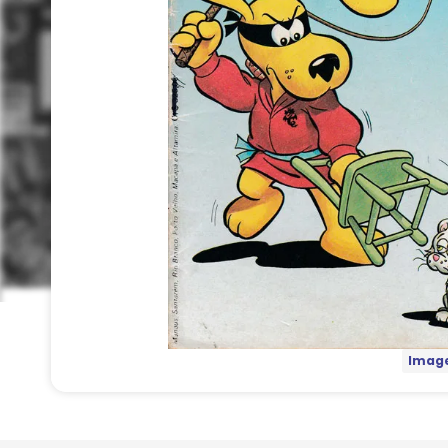
Image