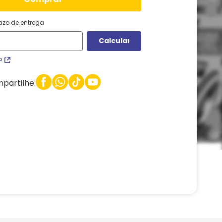
razo de entrega
P
partilhe: