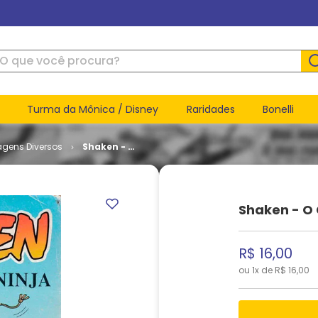
ue você procura?
Turma da Mônica / Disney
Raridades
Bonelli
agens Diversos
Shaken - O
Cachorro
Ninja # 2
Shaken - O 
R$
16
,
00
ou
1
x de
R$
16
,
00