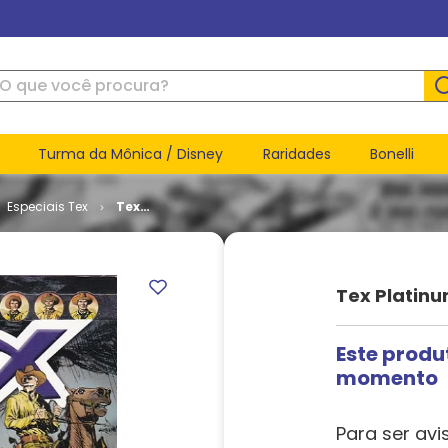
ue você procura?
Turma da Mônica / Disney
Raridades
Bonelli
Especiais Tex
Tex
Platinum
# 08
Tex Platin
Este produ
momento
Para ser avi