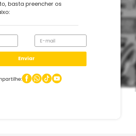
to, basta preencher os
ixo:
Enviar
partilhe: