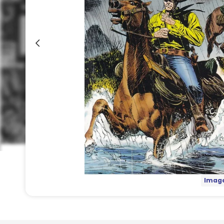
Image