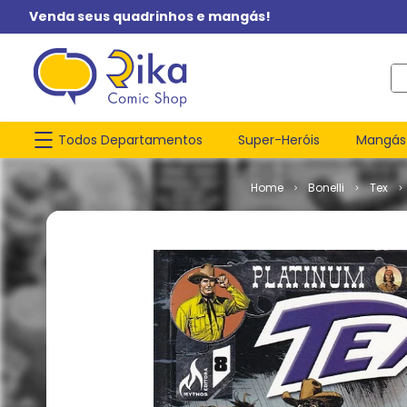
Venda seus quadrinhos e mangás!
O q
Todos Departamentos
Super-Heróis
Mangás
Bonelli
Tex