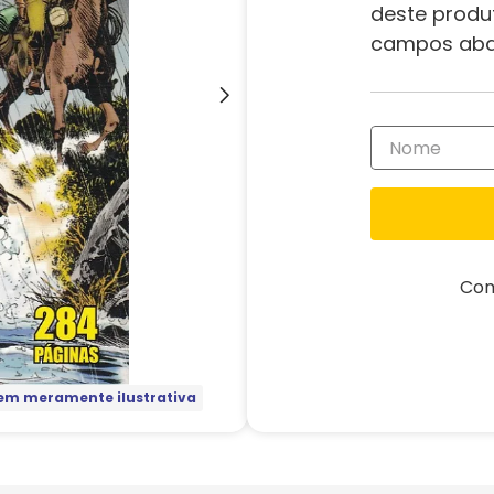
deste produ
campos aba
Com
m meramente ilustrativa