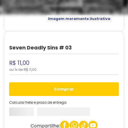
Imagem meramente ilustrativa
Seven Deadly Sins # 03
R$
11
,
00
ou
1
x de
R$
11
,
00
comprar
Calcular frete e prazo de entrega
Compartilhe: