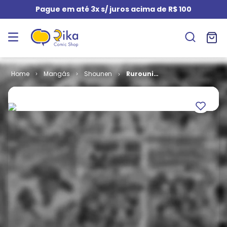
Pague em até 3x s/ juros acima de R$ 100
Mangás
Shounen
Rurouni
Kenshin -
Versão do
Autor # 1