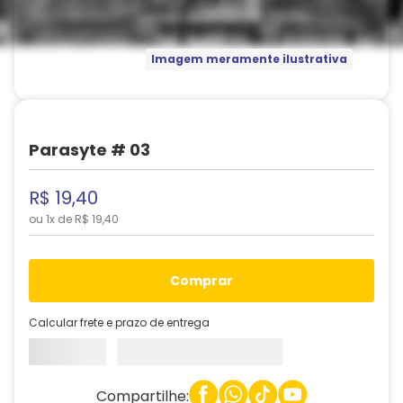
Imagem meramente ilustrativa
Parasyte # 03
R$
19
,
40
ou
1
x de
R$
19
,
40
comprar
Calcular frete e prazo de entrega
Compartilhe: