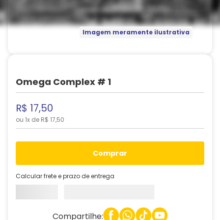
Imagem meramente ilustrativa
Omega Complex # 1
R$
17
,
50
ou
1
x de
R$
17
,
50
comprar
Calcular frete e prazo de entrega
Compartilhe: