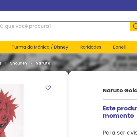
ue você procura?
Turma da Mônica / Disney
Raridades
Bonelli
s
Shounen
Naruto
Gold # 08
Naruto Gol
Este produ
momento
Para ser avi