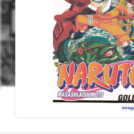
Image