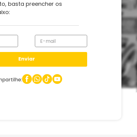
to, basta preencher os
ixo:
Enviar
partilhe: