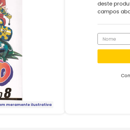
deste produ
campos aba
Com
m meramente ilustrativa