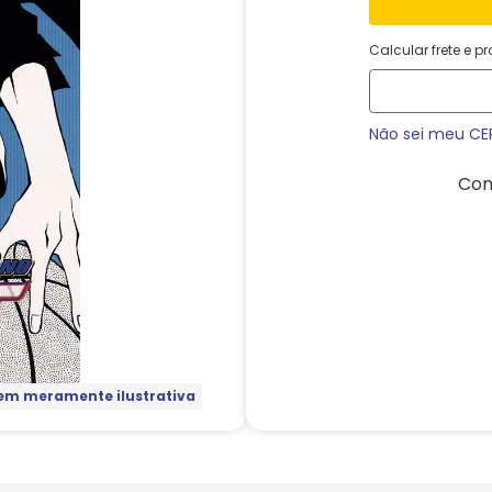
Calcular frete e p
Não sei meu CE
Com
m meramente ilustrativa