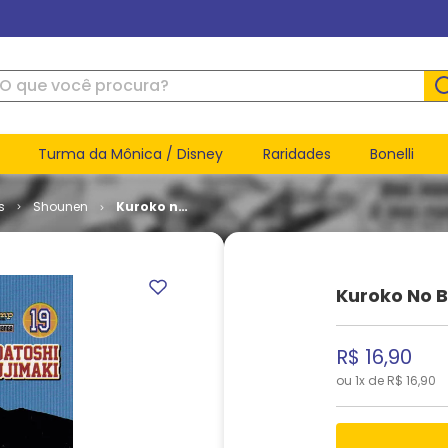
ue você procura?
Turma da Mônica / Disney
Raridades
Bonelli
s
Shounen
Kuroko no
Basket #
19
Kuroko No B
R$
16
,
90
ou
1
x de
R$
16
,
90