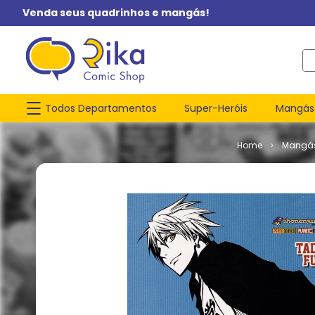
Venda seus quadrinhos e mangás!
O q
Todos Departamentos
Super-Heróis
Mangás
Mangá