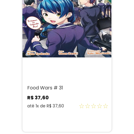
Food Wars # 31
R$
37
,
60
☆
☆
☆
☆
☆
até
1
x de
R$
37
,
60