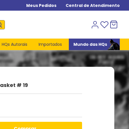
Meus Pedidos
Central de Atendimento
HQs Autorais
Importados
Mundo das HQs
asket # 19
comprar