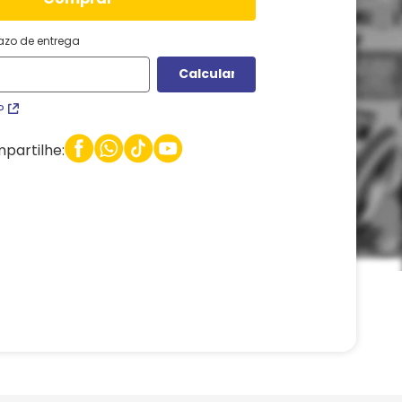
razo de entrega
P
partilhe: