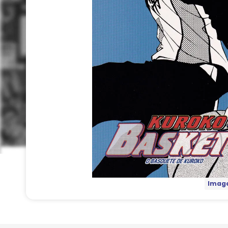
Image