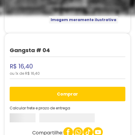
Imagem meramente ilustrativa
Gangsta # 04
R$
16
,
40
ou
1
x de
R$
16
,
40
comprar
Calcular frete e prazo de entrega
Compartilhe: