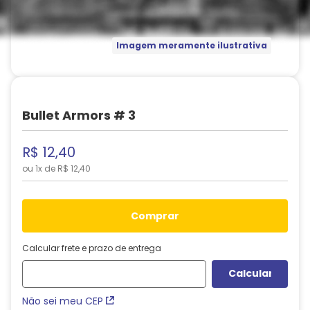
Imagem meramente ilustrativa
Bullet Armors # 3
R$
12
,
40
ou
1
x de
R$
12
,
40
comprar
Calcular frete e prazo de entrega
Não sei meu CEP