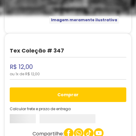
Imagem meramente ilustrativa
Tex Coleção # 347
R$
12
,
00
ou
1
x de
R$
12
,
00
comprar
Calcular frete e prazo de entrega
Compartilhe: