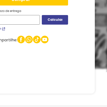
razo de entrega
P
partilhe: