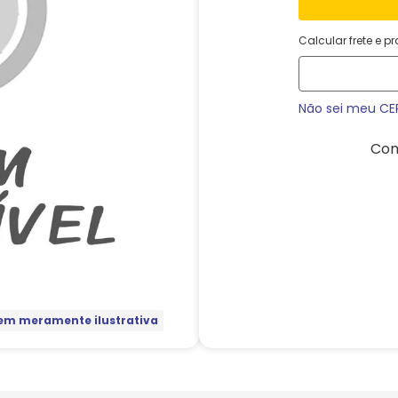
Calcular frete e p
Não sei meu CE
Com
m meramente ilustrativa