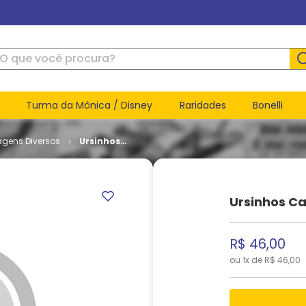
ue você procura?
Turma da Mônica / Disney
Raridades
Bonelli
agens Diversos
Ursinhos
Carinhosos
e Fido # 07
Ursinhos Ca
R$
46
,
00
ou
1
x de
R$
46
,
00