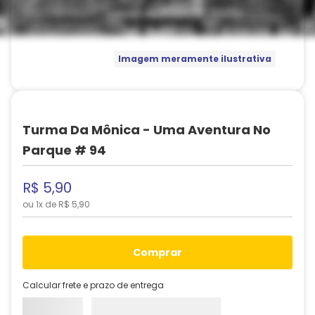
Imagem meramente ilustrativa
Turma Da Mônica - Uma Aventura No
Parque # 94
R$
5
,
90
ou
1
x de
R$
5
,
90
comprar
Calcular frete e prazo de entrega