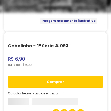
Imagem meramente ilustrativa
Cebolinha - 1ª Série # 093
R$
6
,
90
ou
1
x de
R$
6
,
90
comprar
Calcular frete e prazo de entrega