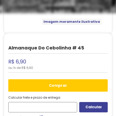
Imagem meramente ilustrativa
Almanaque Do Cebolinha # 45
R$
6
,
90
ou
1
x de
R$
6
,
90
comprar
Calcular frete e prazo de entrega