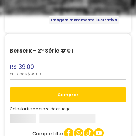
Imagem meramente ilustrativa
Berserk - 2ª Série # 01
R$
39
,
00
ou
1
x de
R$
39
,
00
comprar
Calcular frete e prazo de entrega
Compartilhe: