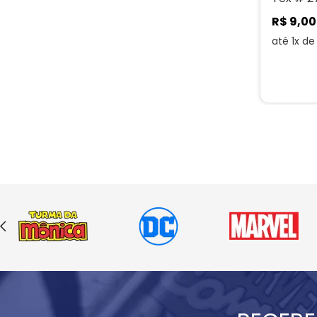
R$
9
,
00
até
1
x d