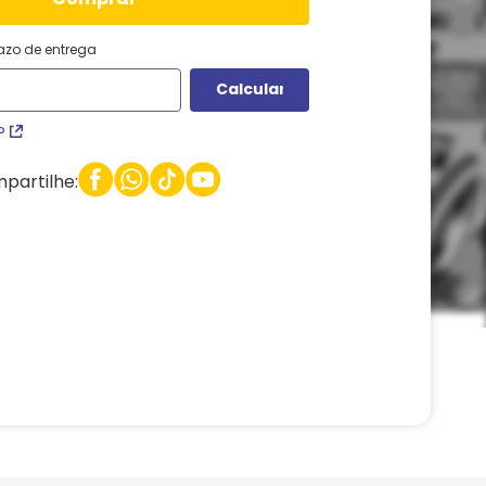
razo de entrega
P
partilhe: