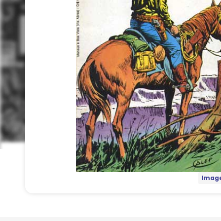
Image