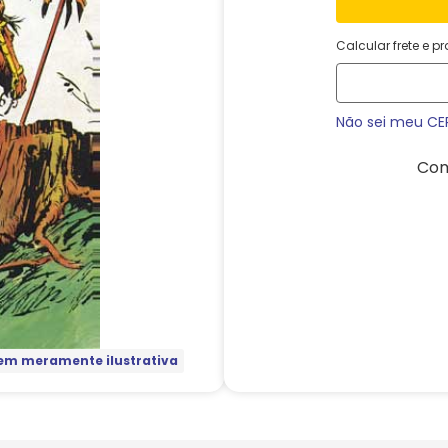
Calcular frete e p
Não sei meu CE
Com
m meramente ilustrativa