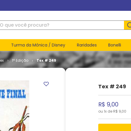
ue você procura?
Turma da Mônica / Disney
Raridades
Bonelli
ex
1ª Edição
Tex # 249
Tex # 249
R$
9
,
00
ou
1
x de
R$
9
,
00