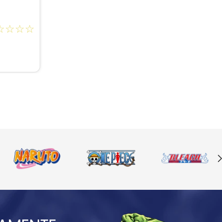
☆
☆
☆
☆