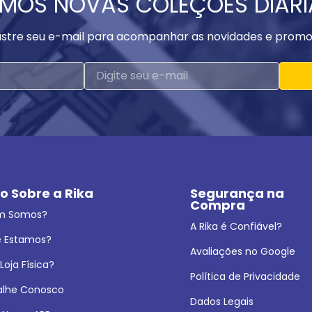
MOS NOVAS COLEÇÕES DIAR
stre seu e-mail para acompanhar as novidades e promo
o Sobre a Rika
Segurança na 
Compra
m Somos?
A Rika é Confiável?
 Estamos?
Avaliações no Google
oja Física?
Política de Privacidade
alhe Conosco
Dados Legais