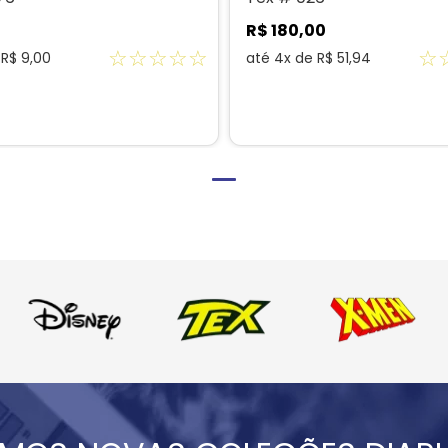
R$
180
,
00
☆
☆
☆
☆
☆
☆
e
R$
9
,
00
até
4
x de
R$
51
,
94