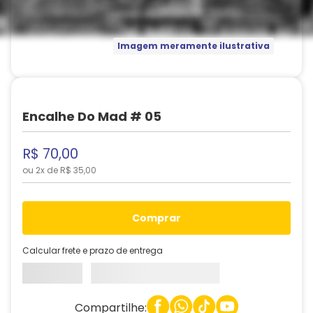
Imagem meramente ilustrativa
Encalhe Do Mad # 05
R$
70
,
00
ou
2
x de
R$
35
,
00
comprar
Calcular frete e prazo de entrega
Compartilhe: