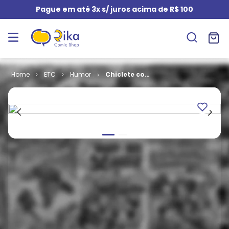
Pague em até 3x s/ juros acima de R$ 100
ETC
Humor
Chiclete com
Banana -
Edição
Histórica # 19