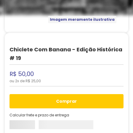
Imagem meramente ilustrativa
Chiclete Com Banana - Edição Histórica
# 19
R$
50
,
00
ou
2
x de
R$
25
,
00
comprar
Calcular frete e prazo de entrega