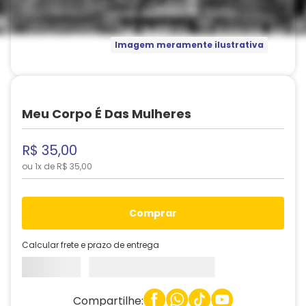
Imagem meramente ilustrativa
Meu Corpo É Das Mulheres
R$
35
,
00
ou
1
x de
R$
35
,
00
comprar
Calcular frete e prazo de entrega
Compartilhe: