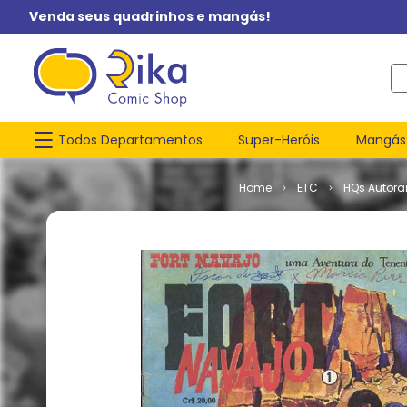
Venda seus quadrinhos e mangás!
O q
Todos Departamentos
Super-Heróis
Mangás
ETC
HQs Autorai