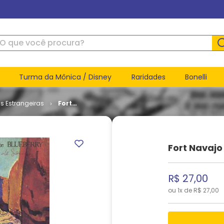
ue você procura?
Turma da Mônica / Disney
Raridades
Bonelli
s Estrangeiras
Fort
Navajo #
01
Fort Navajo
R$
27
,
00
ou
1
x de
R$
27
,
00