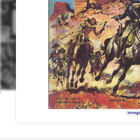
Image