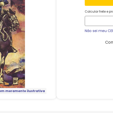
Calcular frete e p
Não sei meu CE
Com
m meramente ilustrativa