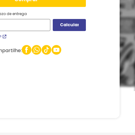
razo de entrega
P
partilhe: