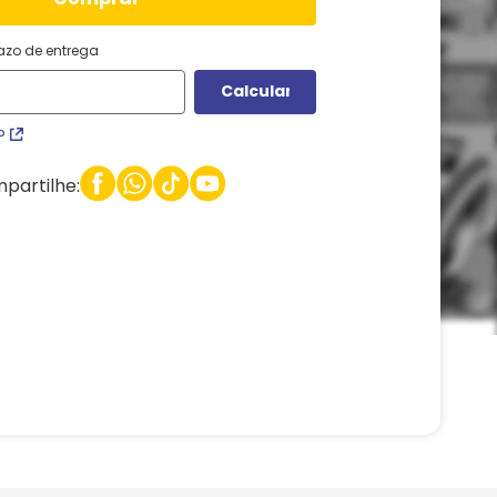
razo de entrega
P
partilhe: