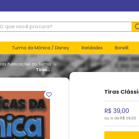
ue você procura?
Turma da Mônica / Disney
Raridades
Bonelli
tras Publicações da Turma
Tiras
Clássicas
da Turma
da Mônica
Tiras Cláss
# 6
R$
39
,
00
ou
1
x de
R$
39
,
00