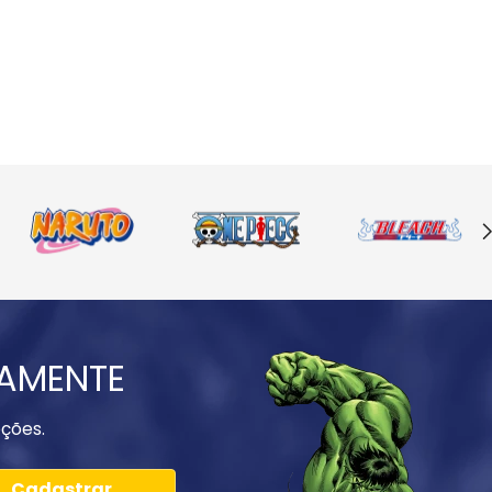
IAMENTE
ções.
Cadastrar