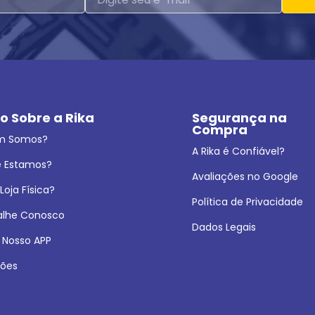
o Sobre a Rika
Segurança na 
Compra
m Somos?
A Rika é Confiável?
 Estamos?
Avaliações no Google
oja Física?
Política de Privacidade
alhe Conosco
Dados Legais
 Nosso APP
ões