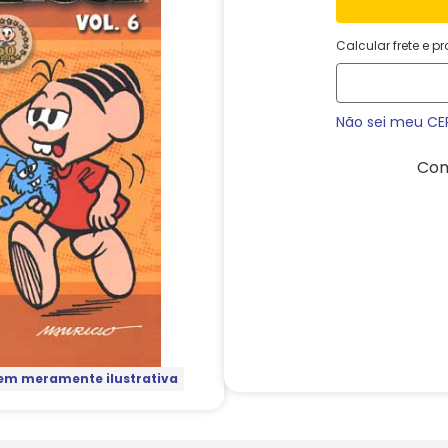
Calcular frete e p
Não sei meu CE
Com
m meramente ilustrativa