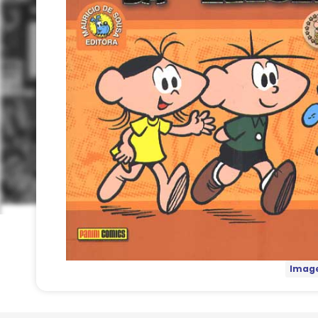
Image