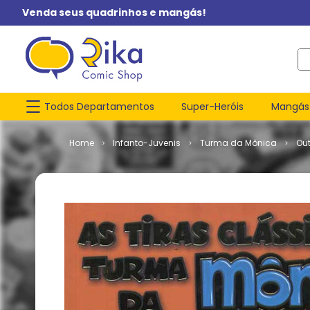
Venda seus quadrinhos e mangás!
O q
Todos Departamentos
Super-Heróis
Mangás
Infanto-Juvenis
Turma da Mônica
Ou