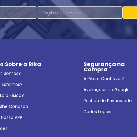
o Sobre a Rika
Segurança na 
Compra
m Somos?
A Rika é Confiável?
 Estamos?
Avaliações no Google
oja Física?
Política de Privacidade
alhe Conosco
Dados Legais
 Nosso APP
ões