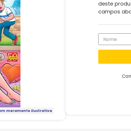
deste produ
campos aba
Com
m meramente ilustrativa