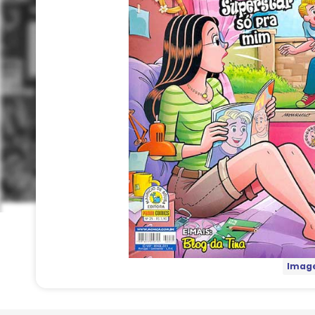
Image