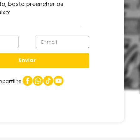
to, basta preencher os
ixo:
Enviar
partilhe: