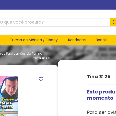
ue você procura?
Turma da Mônica / Disney
Raridades
Bonelli
tras Publicações da Turma
Tina # 25
Tina # 25
Este produ
momento
Para ser avi