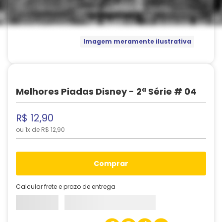
Imagem meramente ilustrativa
Melhores Piadas Disney - 2ª Série # 04
R$
12
,
90
ou
1
x de
R$
12
,
90
comprar
Calcular frete e prazo de entrega