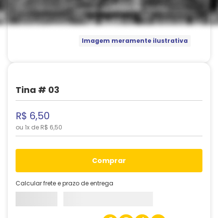
Imagem meramente ilustrativa
Tina # 03
R$
6
,
50
ou
1
x de
R$
6
,
50
comprar
Calcular frete e prazo de entrega