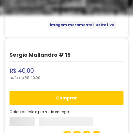
Imagem meramente ilustrativa
Sergio Mallandro # 15
R$
40
,
00
ou
1
x de
R$
40
,
00
comprar
Calcular frete e prazo de entrega